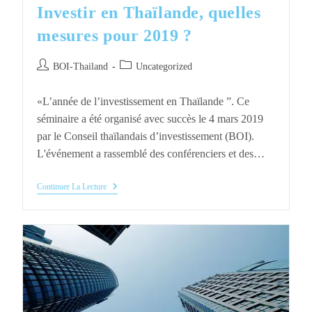
Investir en Thaïlande, quelles
mesures pour 2019 ?
Auteur/autrice
Post
BOI-Thailand
Uncategorized
de
category:
la
«L’année de l’investissement en Thaïlande ”. Ce
publication :
séminaire a été organisé avec succès le 4 mars 2019
par le Conseil thaïlandais d’investissement (BOI).
L'événement a rassemblé des conférenciers et des…
Investir
Continuer La Lecture
En
Thaïlande,
Quelles
Mesures
Pour
2019
?